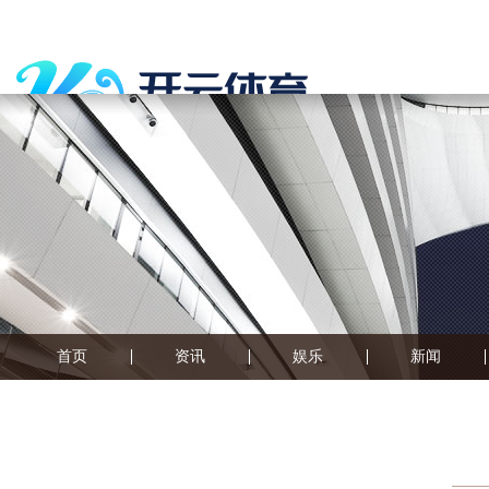
首页
资讯
娱乐
新闻