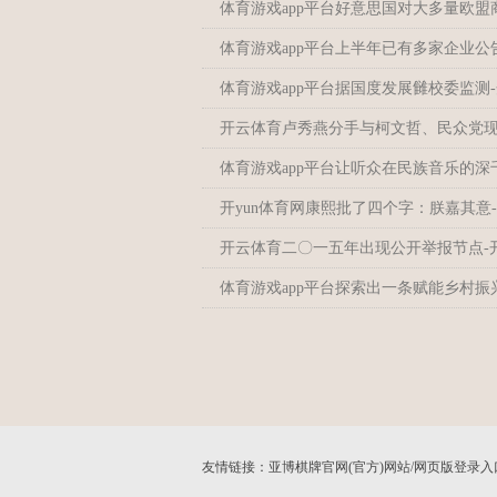
体育游戏app平台据国度发展雠校委监测-
体育游戏app平台让听众在民族音乐的深千
开yun体育网康熙批了四个字：朕嘉其意-
开云体育二〇一五年出现公开举报节点-开
友情链接：
亚博棋牌官网(官方)网站/网页版登录入