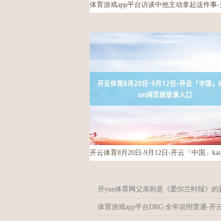
开yun体育网父亲则是《爱尔兰时报》的新
体育游戏app平台DRG 全年说明贯通-开