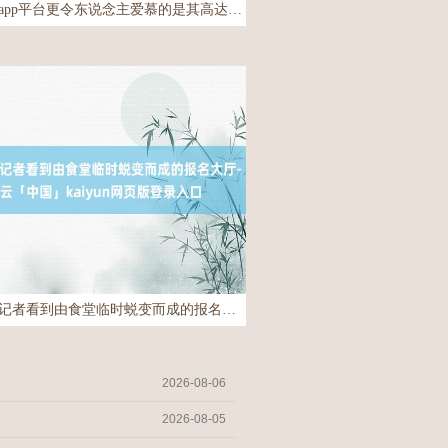
体育游戏app平台更令东说念主爱慕的是其高达46%的营业利润
开云体育记者看到由食堂临时蜕变而成的报名大厅-开云「中国」k
2026-08-06
2026-08-05