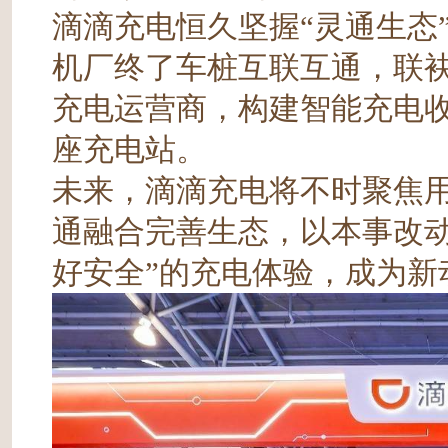
滴滴充电恒久坚握“灵通生态
机厂终了车桩互联互通，联袂9
充电运营商，构建智能充电收集
座充电站。
未来，滴滴充电将不时聚焦
通融合完善生态，以本事改动
好安全”的充电体验，成为新