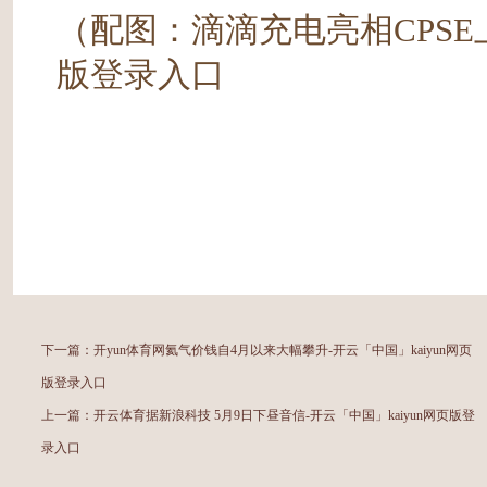
（配图：滴滴充电亮相CPSE上
版登录入口
下一篇：
开yun体育网氦气价钱自4月以来大幅攀升-开云「中国」kaiyun网页
版登录入口
上一篇：
开云体育据新浪科技 5月9日下昼音信-开云「中国」kaiyun网页版登
录入口