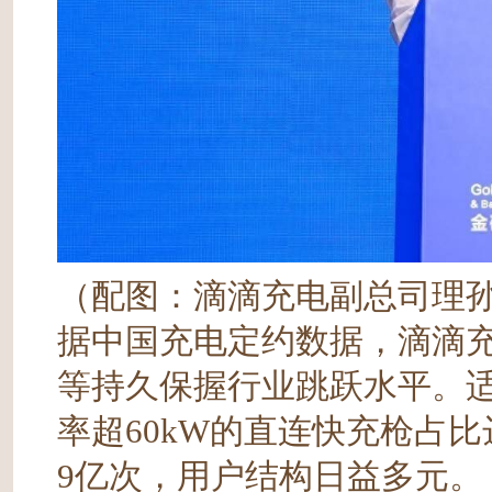
（配图：滴滴充电副总司理
据中国充电定约数据，滴滴
等持久保握行业跳跃水平。适度
率超60kW的直连快充枪占比
9亿次，用户结构日益多元。