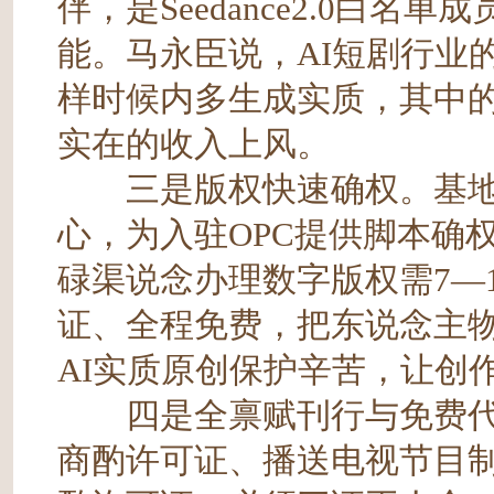
伴，是Seedance2.0白
能。马永臣说，AI短剧行业
样时候内多生成实质，其中
实在的收入上风。
三是版权快速确权。基地
心，为入驻OPC提供脚本确
碌渠说念办理数字版权需7—
证、全程免费，把东说念主
AI实质原创保护辛苦，让创
四是全禀赋刊行与免费代投
商酌许可证、播送电视节目制