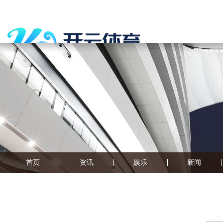
首页
资讯
娱乐
新闻