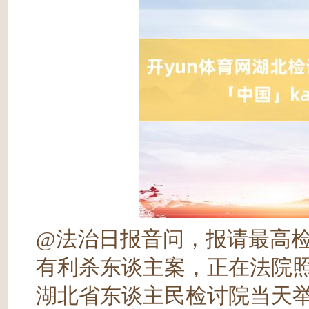
@法治日报音问，报请最高检
有利杀东谈主案，正在法院
湖北省东谈主民检讨院当天举