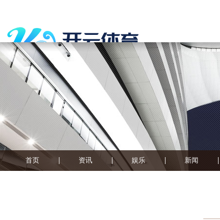
首页
资讯
娱乐
新闻