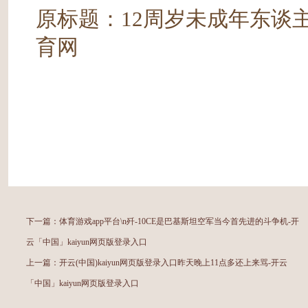
原标题：12周岁未成年东谈主
育网
下一篇：
体育游戏app平台\n歼-10CE是巴基斯坦空军当今首先进的斗争机-开
云「中国」kaiyun网页版登录入口
上一篇：
开云(中国)kaiyun网页版登录入口昨天晚上11点多还上来骂-开云
「中国」kaiyun网页版登录入口