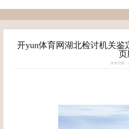
开yun体育网湖北检讨机关鉴定
页
发布日期：202