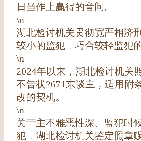
日当作上赢得的音问。
\n
湖北检讨机关贯彻宽严相济
较小的监犯，巧合较轻监犯
\n
2024年以来，湖北检讨机关
不告状2671东谈主，适用附
改的契机。
\n
关于主不雅恶性深、监犯时
犯，湖北检讨机关鉴定照章