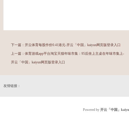
下一篇：
开云体育每股作价0.41港元-开云「中国」kaiyun网页版登录入口
上一篇：
体育游戏app平台淘宝天猫年味市集：95后坐上主桌在年味市集上-
开云「中国」kaiyun网页版登录入口
友情链接：
Powered by
开云「中国」kai