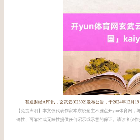
智通财经APP讯，玄武云(02392)发布公告，于2024年12月1
【免责声明】本文仅代表作家本东说念主不雅点开yun体育网
确性、可靠性或无缺性提供任何昭示或示意的保证。请读者仅作参考，并请自行